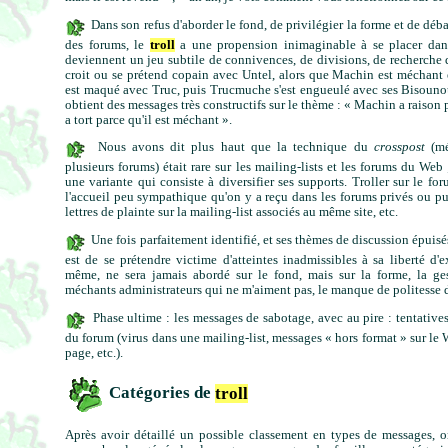
Dans son refus d'aborder le fond, de privilégier la forme et de débat
des forums, le
troll
a une propension inimaginable à se placer dans 
deviennent un jeu subtile de connivences, de divisions, de recherche d'
croit ou se prétend copain avec Untel, alors que Machin est méchant e
est maqué avec Truc, puis Trucmuche s'est engueulé avec ses Bisouno
obtient des messages très constructifs sur le thème : « Machin a raison p
a tort parce qu'il est méchant ».
Nous avons dit plus haut que la technique du
crosspost
(mé
plusieurs forums) était rare sur les mailing-lists et les forums du Web 
une variante qui consiste à diversifier ses supports. Troller sur le fo
l'accueil peu sympathique qu'on y a reçu dans les forums privés ou pub
lettres de plainte sur la mailing-list associés au même site, etc.
Une fois parfaitement identifié, et ses thèmes de discussion épuisés
est de se prétendre victime d'atteintes inadmissibles à sa liberté d'e
même, ne sera jamais abordé sur le fond, mais sur la forme, la ge
méchants administrateurs qui ne m'aiment pas, le manque de politesse d
Phase ultime : les messages de sabotage, avec au pire : tentative
du forum (virus dans une mailing-list, messages « hors format » sur le 
page, etc.).
Catégories de
troll
Après avoir détaillé un possible classement en types de messages, o