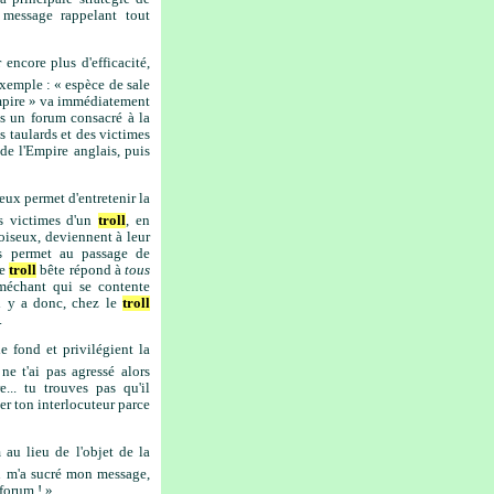
 message rappelant tout
encore plus d'efficacité,
exemple : « espèce de sale
l'Empire » va immédiatement
ns un forum consacré à la
s taulards et des victimes
de l'Empire anglais, puis
eux permet d'entretenir la
s victimes d'un
troll
, en
oiseux, deviennent à leur
es permet au passage de
le
troll
bête répond à
tous
échant qui se contente
il y a donc, chez le
troll
.
 fond et privilégient la
e t'ai pas agressé alors
... tu trouves pas qu'il
uer ton interlocuteur parce
au lieu de l'objet de la
on m'a sucré mon message,
forum ! ».