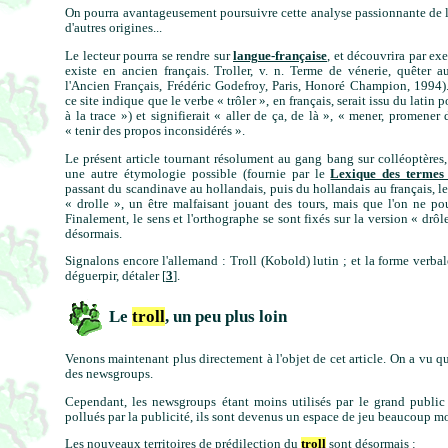
On pourra avantageusement poursuivre cette analyse passionnante de 
d'autres origines...
Le lecteur pourra se rendre sur
langue-française
, et découvrira par e
existe en ancien français. Troller, v. n. Terme de vénerie, quêter a
l'Ancien Français, Frédéric Godefroy, Paris, Honoré Champion, 1994)
ce site indique que le verbe « trôler », en français, serait issu du latin 
à la trace ») et signifierait « aller de ça, de là », « mener, promener
« tenir des propos inconsidérés ».
Le présent article tournant résolument au gang bang sur colléoptères, 
une autre étymologie possible (fournie par le
Lexique des termes
passant du scandinave au hollandais, puis du hollandais au français, le 
« drolle », un être malfaisant jouant des tours, mais que l'on ne po
Finalement, le sens et l'orthographe se sont fixés sur la version « dr
désormais.
Signalons encore l'allemand : Troll (Kobold) lutin ; et la forme verbal
déguerpir, détaler [
3
].
Le
troll
, un peu plus loin
Venons maintenant plus directement à l'objet de cet article. On a vu q
des newsgroups.
Cependant, les newsgroups étant moins utilisés par le grand public 
pollués par la publicité, ils sont devenus un espace de jeu beaucoup mo
Les nouveaux territoires de prédilection du
troll
sont désormais :