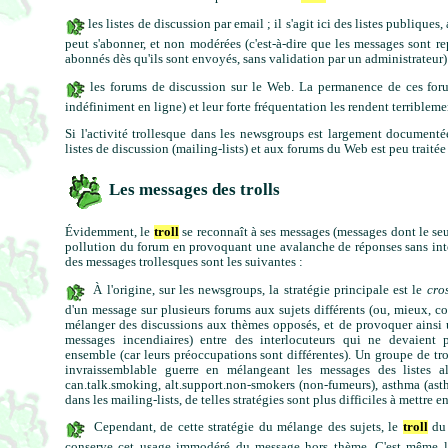
les listes de discussion par email ; il s'agit ici des listes publique
peut s'abonner, et non modérées (c'est-à-dire que les messages sont re
abonnés dès qu'ils sont envoyés, sans validation par un administrateur)
les forums de discussion sur le Web. La permanence de ces foru
indéfiniment en ligne) et leur forte fréquentation les rendent terriblemen
Si l'activité trollesque dans les newsgroups est largement documentée
listes de discussion (mailing-lists) et aux forums du Web est peu traitée p
Les messages des trolls
Évidemment, le
troll
se reconnaît à ses messages (messages dont le seul
pollution du forum en provoquant une avalanche de réponses sans intér
des messages trollesques sont les suivantes :
À l'origine, sur les newsgroups, la stratégie principale est le
cro
d'un message sur plusieurs forums aux sujets différents (ou, mieux, cont
mélanger des discussions aux thèmes opposés, et de provoquer ainsi
messages incendiaires) entre des interlocuteurs qui ne devaient pa
ensemble (car leurs préoccupations sont différentes). Un groupe de tro
invraissemblable guerre en mélangeant les messages des listes al
can.talk.smoking, alt.support.non-smokers (non-fumeurs), asthma (ast
dans les mailing-lists, de telles stratégies sont plus difficiles à mettre e
Cependant, de cette stratégie du mélange des sujets, le
troll
du 
conserve cet usage immodéré du message hors thème. C'est même la