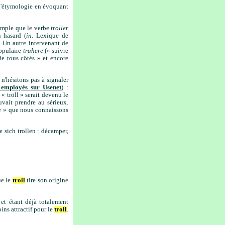
l'étymologie en évoquant
xemple que le verbe
troller
u hasard (
in.
Lexique de
. Un autre intervenant de
populaire
trahere
(« suivre
 de tous côtés » et encore
n'hésitons pas à signaler
 employés sur Usenet
) :
« tröll » serait devenu le
uvait prendre au sérieux.
ôle » que nous connaissons
e sich trollen : décamper,
ue le
troll
tire son origine
et étant déjà totalement
ins attractif pour le
troll
.