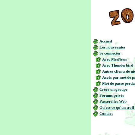
Accueil
Les nouveautés
Se connecter
Avec MesNews
Avec Thunderbird
Autres clients de n
Accès par mot de p
Mot de passe perdu
Créer un groupe
Forums privés
Passerelles Web
Qu'est-ce qu'un troll
Contact