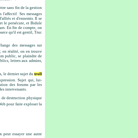
tre sans fin de la gestion
l'affectif. Ses messages
alliés et d'ennemis. Il se
t le persécute, et Bidule
urs. En fin de compte, on
arce qu'il est gentil, Truc
lange des messages sur
; en réalité, on en trouve
rum public, se plaindre de
lics, lettres aux admins,
, le dernier sujet du
troll
xpression. Sujet qui, lui-
stion des forums par les
es intervenants.
s de destruction physique
Web pour faire exploser la
n peut essayer une autre