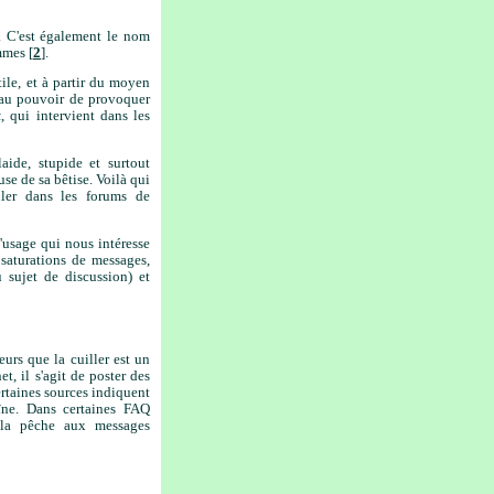
. C'est également le nom
mmes [
2
].
ile, et à partir du moyen
s au pouvoir de provoquer
k
, qui intervient dans les
aide, stupide et surtout
se de sa bêtise. Voilà qui
ler dans les forums de
'usage qui nous intéresse
saturations de messages,
u sujet de discussion) et
eurs que la cuiller est un
t, il s'agit de poster des
ertaines sources indiquent
îne. Dans certaines FAQ
à la pêche aux messages