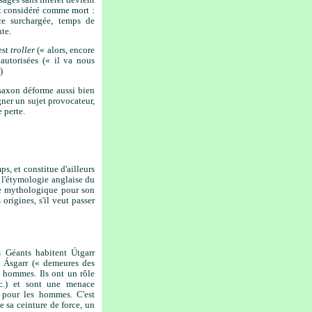
st considéré comme mort :
ace surchargée, temps de
nte.
est
troller
(« alors, encore
 autorisées (« il va nous
)
-saxon déforme aussi bien
gner un sujet provocateur,
 perte.
ps, et constitue d'ailleurs
e l'étymologie anglaise du
ie mythologique pour son
origines, s'il veut passer
s Géants habitent Útgar
r
à Ásgar
r (« demeures des
s hommes. Ils ont un rôle
tc.) et sont une menace
 pour les hommes. C'est
de sa ceinture de force, un