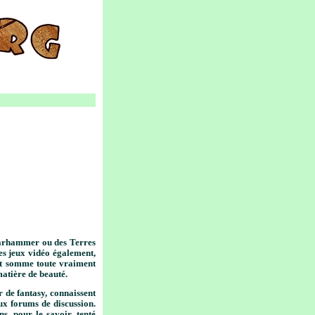
 Warhammer ou des Terres
s jeux vidéo également,
t somme toute vraiment
 matière de beauté.
 de fantasy, connaissent
ux forums de discussion.
s, pour le savoir, tenté