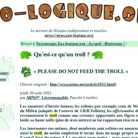
Le serveur de Niouzes indépendant et inutiles.
news://news.zoo-logique.org
Retour à
Newsgroups Zoo-logique.org - Accueil - Bienvenue !
/
Qu'est-ce qu'un troll ?
« PLEASE DO NOT FEED THE TROLL »
iouzes
asse
(Article original :
http://www.uzine.net/article1032.html)
jeudi 30 août 2001
par
ARNO*
,
Lirresponsable
, Pascale Louédec
Les amateurs d'heroïc-fantasy, les rolistes par exemple, ceux de
 ?
du Milieu (adaptés de l'oeuvre de J.R.R.Tolkien), les
afficionados
de
reconnaissent le
troll
comme une créature apparentée aux Ogres e
laide, sa haute taille (plus de trois mètres) ne lui rapportant rien en
Les internautes eux-mêmes, dont nombreux sont rolistes ou amateur
aussi le
troll
, du moins emploient le terme dans un usage propre a
S'agit-il bien du même ? Le mystère reste entier : mais nous avon