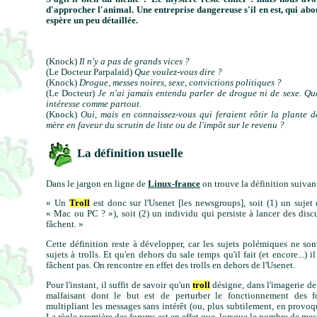
d'approcher l'animal. Une entreprise dangereuse s'il en est, qui abou
espère un peu détaillée.
(Knock)
Il n'y a pas de grands vices ?
(Le Docteur Parpalaid)
Que voulez-vous dire ?
(Knock)
Drogue, messes noires, sexe, convictions politiques ?
(Le Docteur)
Je n'ai jamais entendu parler de drogue ni de sexe. Qua
intéresse comme partout.
(Knock)
Oui, mais en connaissez-vous qui feraient rôtir la plante d
mère en faveur du scrutin de liste ou de l'impôt sur le revenu ?
La définition usuelle
Dans le jargon en ligne de
Linux-france
on trouve la définition suivan
« Un
Troll
est donc sur l'Usenet [les newsgroups], soit (1) un sujet
« Mac ou PC ? »), soit (2) un individu qui persiste à lancer des discu
fâchent. »
Cette définition reste à développer, car les sujets polémiques ne so
sujets à trolls. Et qu'en dehors du sale temps qu'il fait (et encore...) 
fâchent pas. On rencontre en effet des trolls en dehors de l'Usenet.
Pour l'instant, il suffit de savoir qu'un
troll
désigne, dans l'imagerie de
malfaisant dont le but est de perturber le fonctionnement des 
multipliant les messages sans intérêt (ou, plus subtilement, en provoq
La règle première des forums est en effet que, lorsque le nombre de mes