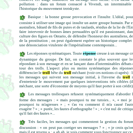
pollution : dans un forum consacré à Vivendi, un interminable
l'historique du mouvement trotskyste.
Basique : la bonne grosse provocation et l'insulte. L'idéal, pour 
consiste à utiliser une image qui insulte un autre groupe humain. Par 
australien, bâtard de fils de putes et de taulards, résidus de la lie de 
faire intervenir de bonnes âmes persuadées qu'il est passionnant, da
culture des figues en Ontario, de défendre l'honneur des australiens, de
de la prostitution ; on peut également espérer un historique complet 
une dénonciation virulente de l'impérialisme contemporain...
Les réponses systématiques. Toute
réponse
creuse à un message cr
dynamique du groupe. De fait, on constate le plus souvent que le
répondant à son message et en se lançant dans d'interminables débats 
tour des trolls. L'aspect plus ou moins systématique des répons
différencier le
troll
bête du
troll
méchant (voir ces notions ci-après) : 
les messages qui suivent son message initial, à l'inverse du
troll
m
d'entretenir le mouvement par quelques interventions très ciblées (
méchant, une sorte d'économie de moyens qu'il faut porter à son crédit)
Les messages trollesques refusent systématiquement d'aborder le
forme des messages : « mais pourquoi tu me tutoies... », « moi je n
pourquoi tu m'agresses » ; « t'as vu comment il m'a causé l'autre
exagère ? » ; « purée, les fautes d'orthographe ! » ; « c'est nul de critiq
qu'il fait des fautes »...
Très faciles, les messages qui commentent la gestion du forum 
discussion : « on peut pas corriger ses messages ? » ; « je crois qu'
mais il est revenu » ; « ah ah, je vois comment vous fonctionnez sur ce 