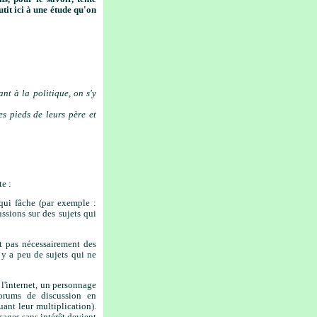
tit ici à une étude qu'on
nt à la politique, on s'y
es pieds de leurs père et
te :
 qui fâche (par exemple :
ssions sur des sujets qui
nt pas nécessairement des
il y a peu de sujets qui ne
 l'internet, un personnage
forums de discussion en
uant leur multiplication).
sages sans intérêt devient