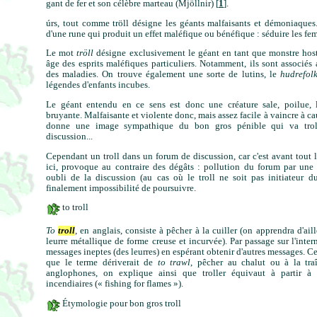
gant de fer et son célèbre marteau (Mjöllnir) [
1
].
úrs, tout comme tröll désigne les géants malfaisants et démoniaques
d'une rune qui produit un effet maléfique ou bénéfique : séduire les fe
Le mot
tröll
désigne exclusivement le géant en tant que monstre host
âge des esprits maléfiques particuliers. Notamment, ils sont associé
des maladies. On trouve également une sorte de lutins, le
hudrefol
légendes d'enfants incubes.
Le géant entendu en ce sens est donc une créature sale, poilue, l
bruyante. Malfaisante et violente donc, mais assez facile à vaincre à cau
donne une image sympathique du bon gros pénible qui va trol
discussion...
Cependant un troll dans un forum de discussion, car c'est avant tout l
ici, provoque au contraire des dégâts : pollution du forum par une 
oubli de la discussion (au cas où le troll ne soit pas initiateur d
finalement impossibilité de poursuivre.
to troll
To
troll
, en anglais, consiste à pêcher à la cuiller (on apprendra d'aill
leurre métallique de forme creuse et incurvée). Par passage sur l'interne
messages ineptes (des leurres) en espérant obtenir d'autres messages. C
que le terme dériverait de
to trawl
, pêcher au chalut ou à la tra
anglophones, on explique ainsi que troller équivaut à partir 
incendiaires (« fishing for flames »).
Étymologie pour bon gros troll