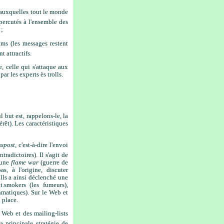
s, auxquelles tout le monde
percutés à l'ensemble des
 ;
ms (les messages restent
t attractifs.
, celle qui s'attaque aux
ar les experts ès trolls.
 but est, rappelons-le, la
êt). Les caractéristiques
sspost
, c'est-à-dire l'envoi
radictoires). Il s'agit de
 une
flame war
(guerre de
s, à l'origine, discuter
lls a ainsi déclenché une
t.smokers (les fumeurs),
hmatiques). Sur le Web et
n place.
Web et des mailing-lists
 principale stratégie de