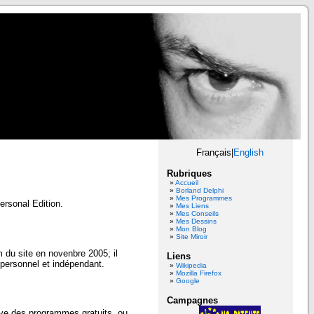
Français|
English
Rubriques
Accueil
Borland Delphi
Mes Programmes
ersonal Edition.
Mes Liens
Mes Conseils
Mes Dessins
Mon Blog
Site Miroir
 du site en novenbre 2005; il
Liens
l personnel et indépendant.
Wikipedia
Mozilla Firefox
Google
Campagnes
uve des programmes gratuits, ou