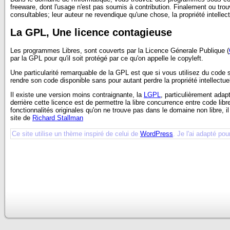
freeware, dont l'usage n'est pas soumis à contribution. Finalement ou tro
consultables; leur auteur ne revendique qu'une chose, la propriété intellec
La GPL, Une licence contagieuse
Les programmes Libres, sont couverts par la Licence Génerale Publique (
par la GPL pour qu'il soit protégé par ce qu'on appelle le copyleft.
Une particularité remarquable de la GPL est que si vous utilisez du cod
rendre son code disponible sans pour autant perdre la propriété intellectue
Il existe une version moins contraignante, la
LGPL
, particulièrement adapt
derrière cette licence est de permettre la libre concurrence entre code li
fonctionnalités originales qu'on ne trouve pas dans le domaine non libre, il 
site de
Richard Stallman
Ce site utilise un thème inspiré de celui de
WordPress
. Je l'ai adapté pou