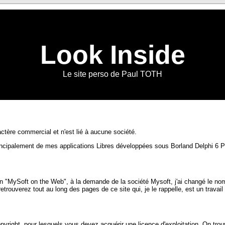
Look Inside
Le site perso de Paul TOTH
tère commercial et n'est lié à aucune société.
rincipalement de mes applications Libres développées sous Borland Delphi 6 P
on "MySoft on the Web", à la demande de la société Mysoft, j'ai changé le nom
trouverez tout au long des pages de ce site qui, je le rappelle, est un travai
right, pour lesquels vous devez acquérir une licence d'exploitation. On tro