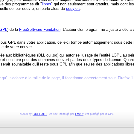
uve des programmes dit "
libres
" qui non seulement sont gratuits, mais dont le
tuelle de leur oeuvre; on parle alors de
copyleft
.
GPL
) de la
FreeSoftware Fondation
. L'auteur d'un programme a juste à décla
e sous GPL dans votre application, celle-ci tombe automatiquement sous cett
lle de votre oeuvre.
ée aux bibliothèques (DLL ou .so) qui autorise l'usage de l'entité LGPL au sein
bre et non libre pour des domaines couvert par les deux types de licence. Quan
serait souhaitable qu'il reste sous GPL afin que seules des applications libres p
r qu'il s'adapte à la taille de la page, il fonctionne correctement sous Firefox 
©2005 by
Paul TOTH
- ce site, hébergé par
Free.fr
, est protégé par la GPL.